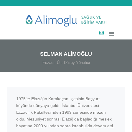
SELMAN ALİMOĞLU
Eczacı, Üst Düzey Yönetici
1975’te Elazığ’ın Karakoçan ilçesinin Başyurt
köyünde dünyaya geldi. İstanbul Üniversitesi
Eczacılık Fakültesi’nden 1999 senesinde mezun
oldu. Mezuniyet sonrası Elazığ’da başladığı meslek
hayatına 2000 yılından sonra İstanbul’da devam etti.