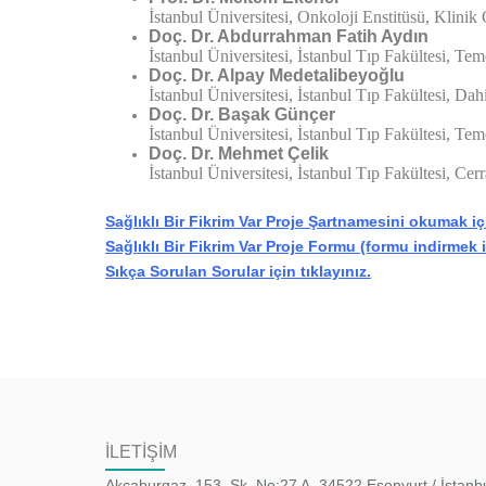
İstanbul Üniversitesi, Onkoloji Enstitüsü, Klinik
Doç. Dr. Abdurrahman Fatih Aydın
İstanbul Üniversitesi, İstanbul Tıp Fakültesi, T
Doç. Dr. Alpay Medetalibeyoğlu
İstanbul Üniversitesi, İstanbul Tıp Fakültesi, Dah
Doç. Dr. Başak Günçer
İstanbul Üniversitesi, İstanbul Tıp Fakültesi, Te
Doç. Dr. Mehmet Çelik
İstanbul Üniversitesi, İstanbul Tıp Fakültesi, C
Sağlıklı Bir Fikrim Var Proje Şartnamesini okumak içi
Sağlıklı Bir Fikrim Var Proje Formu (formu indirmek iç
Sıkça Sorulan Sorular için tıklayınız.
İLETİŞİM
Akçaburgaz, 153. Sk. No:27 A, 34522 Esenyurt / İstanb