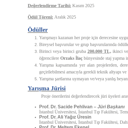
Değerlendirme Tarihi:
Kasım 2025
Ödül Töreni:
Aralık 2025
Ödüller
Yarışmayı kazanan her proje için derecesine uygun
Bireysel başvurular ve grup başvurularında ödülle
Birinci veya birinci gruba
200.000 TL,
ikinci v
öğrencilere
Orzaks İlaç
bünyesinde staj yapma i
Yarışma kapsamında yer alan projelerden, dere
geçirilebilmesi amacıyla gerekli teknik altyapı ve 
Yarışma şartlarına uymayan ve/veya yanlış beyanl
Yarışma Jürisi
Proje önerilerini değerlendirecek jüri üyeleri ar
Prof. Dr. Sacide Pehlivan –
Jüri Başkanı
İstanbul Üniversitesi, İstanbul Tıp Fakültesi, Te
Prof. Dr. Ali Yağız Üresin
İstanbul Üniversitesi, İstanbul Tıp Fakültesi, Da
Prof. Dr. Meltem Ekenel