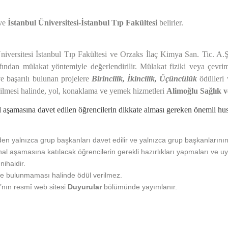
ve
İstanbul Üniversitesi-İstanbul Tıp Fakültesi
belirler.
iversitesi İstanbul Tıp Fakültesi ve Orzaks İlaç Kimya San. Tic. A.Ş.
fından mülakat yöntemiyle değerlendirilir. Mülakat fiziki veya çevrimiç
ve başarılı bulunan projelere
Birincilik, İkincilik, Üçüncülük
ödülleri 
tirilmesi halinde, yol, konaklama ve yemek hizmetleri
Alimoğlu Sağlık v
l aşamasına davet edilen öğrencilerin dikkate alması gereken önemli hu
n yalnızca grup başkanları davet edilir ve yalnızca grup başkanlarının 
l aşamasına katılacak öğrencilerin gerekli hazırlıkları yapmaları ve uy
nihaidir.
je bulunmaması halinde ödül verilmez.
’nın resmî web sitesi
Duyurular
bölümünde yayımlanır.