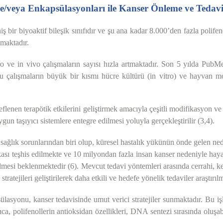
 ve/veya Enkapsülasyonları ile Kanser Önleme ve Teda
ş bir biyoaktif bileşik sınıfıdır ve şu ana kadar 8.000’den fazla polifeno
ılmaktadır.
tro ve in vivo çalışmaların sayısı hızla artmaktadır. Son 5 yılda PubMe
Bu çalışmaların büyük bir kısmı hücre kültürü (in vitro) ve hayvan mod
flenen terapötik etkilerini geliştirmek amacıyla çeşitli modifikasyon ve
gun taşıyıcı sistemlere entegre edilmesi yoluyla gerçekleştirilir (3,4).
ğlık sorunlarından biri olup, küresel hastalık yükünün önde gelen ned
sı teşhis edilmekte ve 10 milyondan fazla insan kanser nedeniyle haya
ilmesi beklenmektedir (6). Mevcut tedavi yöntemleri arasında cerrahi, 
tratejileri geliştirilerek daha etkili ve hedefe yönelik tedaviler araştırıl
lasyonu, kanser tedavisinde umut verici stratejiler sunmaktadır. Bu işle
rıca, polifenollerin antioksidan özellikleri, DNA sentezi sırasında oluşab