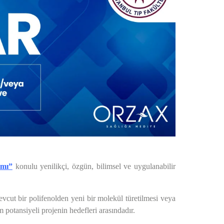
ımı”
konulu yenilikçi, özgün, bilimsel ve uygulanabilir
mevcut bir polifenolden yeni bir molekül türetilmesi veya
m potansiyeli projenin hedefleri arasındadır.