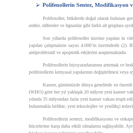
⮚
Polifenollerin Sentez, Modifikasyon
Polifenoller, bitkilerde doğal olarak bulunan geni
asitler, stilbenler ve lignanlar gibi farklı alt gruplara ayr
Son yıllarda polifenoller üzerine yapılan in vi
yapılan çalışmaların sayısı 4.000’in üzerindedir (2). 
antiproliferatif ve apoptotik etkilerini araştırmaktadır.
Polifenollerin biyoyararlanımını artırmak ve hede
polifenollerin kimyasal yapılarının değiştirilmesi veya uy
Kanser, günümüzde dünya genelinde en önemli sa
(WHO) göre her yıl yaklaşık 20 milyon yeni kanser vaka
yılında 35 milyondan fazla yeni kanser vakası tespit ed
bulunmakla birlikte, yeni teknolojiler ve yenilikçi tedavi s
Polifenollerin sentezi, modifikasyonu ve enkapsü
hücrelerine karşı daha etkili olmalarını sağlayabilir. Ay