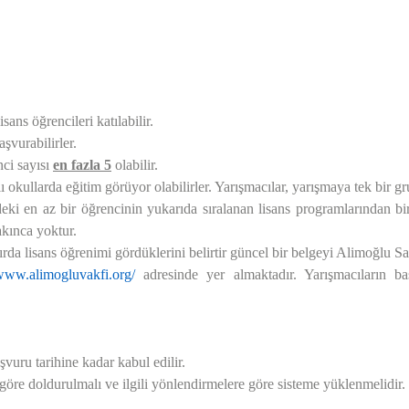
ans öğrencileri katılabilir.
şvurabilirler.
nci sayısı
en fazla 5
olabilir.
 okullarda eğitim görüyor olabilirler. Yarışmacılar, yarışmaya tek bir g
deki en az bir öğrencinin yukarıda sıralanan lisans programlarından b
akınca yoktur.
da lisans öğrenimi gördüklerini belirtir güncel bir belgeyi Alimoğlu S
/www.alimogluvakfi.org/
adresinde yer almaktadır. Yarışmacıların b
vuru tarihine kadar kabul edilir.
öre doldurulmalı ve ilgili yönlendirmelere göre sisteme yüklenmelidir.