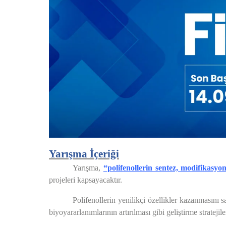
Yarışma İçeriği
Yarışma,
“polifenollerin sentez, modifikasy
projeleri kapsayacaktır.
Polifenollerin yenilikçi özellikler kazanmasını 
biyoyararlanımlarının artırılması gibi geliştirme strateji