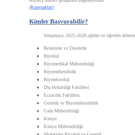
böylece kanser gelişimini engelleyebilir. 
(Kaynaklar)
Kimler Başvurabilir?
Yarışmaya, 2025-2026 eğitim ve öğretim dönemi
●
Beslenme ve Diyetetik
●
Biyoloji
●
Biyomedikal Mühendisliği
●
Biyomühendislik
●
Biyoteknoloji
●
Diş Hekimliği Fakültesi
●
Eczacılık Fakültesi
●
Genetik ve Biyomühendislik
●
Gıda Mühendisliği
●
Kimya
●
Kimya Mühendisliği
●
Moleküler Biyoloji ve Genetik