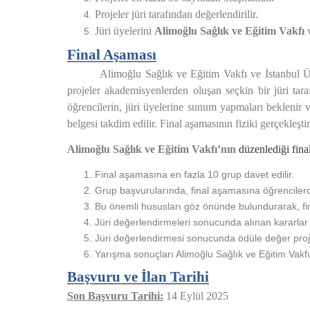
Projeler jüri tarafından değerlendirilir.
Jüri üyelerini
Alimoğlu Sağlık ve Eğitim Vakfı
Final Aşaması
Alimoğlu Sağlık ve Eğitim Vakfı
ve İstanbul Ün
projeler akademisyenlerden oluşan seçkin bir jüri tara
öğrencilerin, jüri üyelerine sunum yapmaları beklenir 
belgesi takdim edilir. Final aşamasının fiziki gerçekleş
Alimoğlu Sağlık ve Eğitim Vakfı’nın
düzenlediği fina
Final aşamasına en fazla 10 grup davet edilir.
Grup başvurularında, final aşamasına öğrencilerde
Bu önemli hususları göz önünde bulundurarak, fina
Jüri değerlendirmeleri sonucunda alınan kararlar 
Jüri değerlendirmesi sonucunda ödüle değer pro
Yarışma sonuçları Alimoğlu Sağlık ve Eğitim Vakfı
Başvuru ve İlan Tarihi
Son Başvuru Tarihi:
14 Eylül 2025