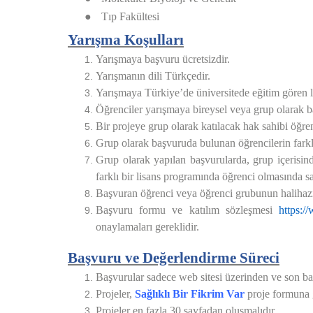
●
Tıp Fakültesi
Yarışma Koşulları
Yarışmaya başvuru ücretsizdir.
Yarışmanın dili Türkçedir.
Yarışmaya Türkiye’de üniversitede eğitim gören lis
Öğrenciler yarışmaya bireysel veya grup olarak ba
Bir projeye grup olarak katılacak hak sahibi öğre
Grup olarak başvuruda bulunan öğrencilerin farklı
Grup olarak yapılan başvurularda, grup içerisin
farklı bir lisans programında öğrenci olmasında s
Başvuran öğrenci veya öğrenci grubunun halihazır
Başvuru formu ve katılım sözleşmesi
https:/
onaylamaları gereklidir.
Başvuru ve Değerlendirme Süreci
Başvurular sadece web sitesi üzerinden ve son baş
Projeler,
Sağlıklı Bir Fikrim Var
proje formuna g
Projeler en fazla 30 sayfadan oluşmalıdır.