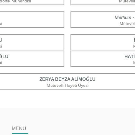
ktronik Mühendisi
Mütevell
Merhum
i
Mütevell
U
i
OĞLU
HAT
i
ZERYA BEYZA ALİMOĞLU
Mütevelli Heyeti Üyesi
MENÜ