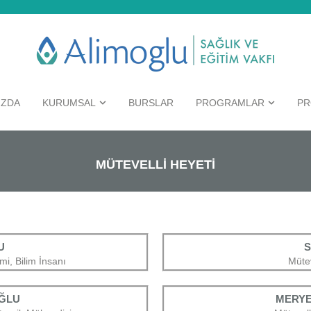
IZDA
KURUMSAL
BURSLAR
PROGRAMLAR
PR
MÜTEVELLİ HEYETİ
U
S
mi, Bilim İnsanı
Mütev
ĞLU
MERYE