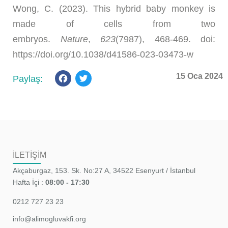
Wong, C. (2023). This hybrid baby monkey is
made of cells from two
embryos.
Nature
,
623
(7987), 468-469. doi:
https://doi.org/10.1038/d41586-023-03473-w
Facebook
Twitter
15 Oca 2024
İLETİŞİM
Akçaburgaz, 153. Sk. No:27 A, 34522 Esenyurt / İstanbul
Hafta İçi :
08:00 - 17:30
0212 727 23 23
info@alimogluvakfi.org